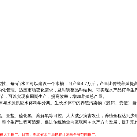
控性。每
5
亩水面可以建设一个水槽，可产鱼
4-7
万斤，产量比传统养殖提
约化管理、适应市场变化需求，及时调整品种结构、可实现水产品订单生
节，可以实现多周期生产，提高效率，增加养殖总产量。
体与水源供应水体科学分离。生长水体中的养殖污染物（残饵、粪便）自
氮、亚盐、硫化氢、溶解氧等可控。大大减少病害发生，养殖全程达到少
，整个生产过程可追溯。促进传统渔业向互联网＋水产方向发展，提升现
。
被大力推广。目前，湖北省水产局也在计划向全省范围推广。