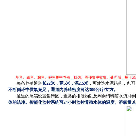
草鱼、鳜鱼、鮰鱼、鲈鱼集中养殖，残饵、粪便集中收集、处理后，用于浇
每条养殖通道
长
22
米，宽
5
米，深
2.5
米
，可建造水泥结构，也可
不断循环中供氧充足，通道内养殖密度可达
300
公斤
/
立方。
通道的尾端设置集污区，鱼类的排泄物以及剩余饵料随水流冲到
体的洁净。智能化监控系统可
24
小时监控养殖水体的温度、溶氧量以