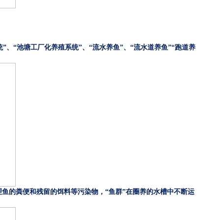
”、“池塘工厂化养殖系统”、“流水养鱼”、“流水道养鱼”“跑道养
理鱼的粪便和残留的饵料等污染物，“鱼群”在圈养的水槽中不断运