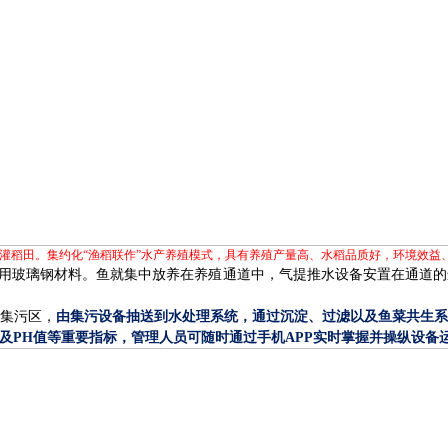
灌稻田。集约化“渔稻联作”水产养殖模式，具有养殖产量高、水稻品质好，环境效益
用玻璃钢材料。鱼就集中放养在养殖通道中，气提推水设备安置在通道的
集污区，
由集污设备抽送到水处理系统，通过沉淀、过滤以及鱼菜共生
及
PH
值等重要指标，管理人员可随时通过手机
APP
实时掌握并操纵设备